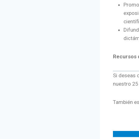
Promov
exposi
cientí
Difund
dictám
Recursos 
Si deseas 
nuestro 25 
También es