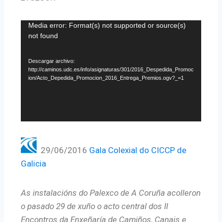
R
Media error: Format(s) not supported or source(s)
not found
e
p
Descargar archivo:
r
http://caminos.udc.es/info/asignaturas/301/2016_Despedida_Promoc
o
ion/Acto_Depedida_Promocion_2016_Entrega_Premios.ogv?_=1
d
u
c
t
o
29/06/2016
Gala Colexial do CICCP de
r
Galicia
d
e
As instalacións do Palexco de A Coruña acolleron
v
o pasado 29 de xuño o acto central dos II
í
Encontros da Enxeñaría de Camiños, Canais e