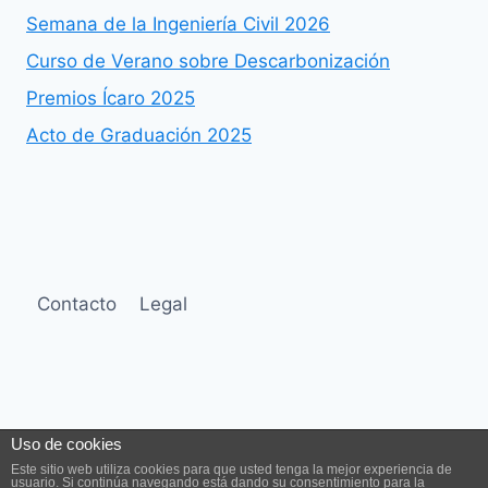
Semana de la Ingeniería Civil 2026
Curso de Verano sobre Descarbonización
Premios Ícaro 2025
Acto de Graduación 2025
Contacto
Legal
Uso de cookies
© 2026 Fundación de Ingeniería Civil de Galicia -
Este sitio web utiliza cookies para que usted tenga la mejor experiencia de
Tema para WordPress por
Kadence WP
usuario. Si continúa navegando está dando su consentimiento para la